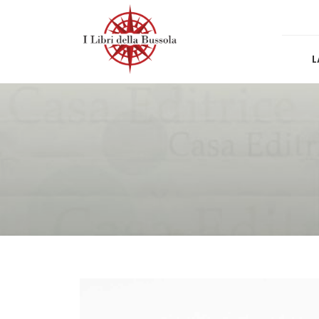
per:
Skip
to
content
L
I Libri Della Bussola