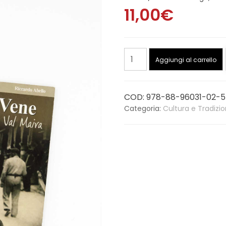
11,00
€
Il
Aggiungi al carrello
Sale
nelle
Vene
COD:
978-88-96031-02-5
quantità
Categoria:
Cultura e Tradizi