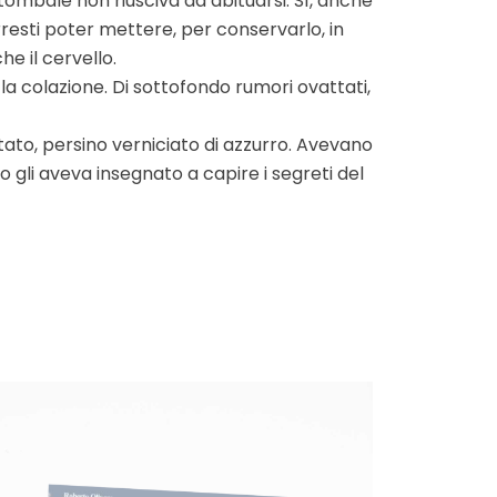
 tombale non riusciva ad abituarsi. Sì, anche
rresti poter mettere, per conservarlo, in
he il cervello.
 la colazione. Di sottofondo rumori ovattati,
tato, persino verniciato di azzurro. Avevano
gli aveva insegnato a capire i segreti del