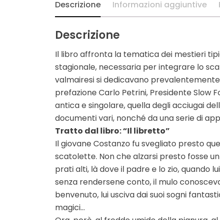
Descrizione
Informazioni aggiuntive
Descrizione
Il libro affronta la tematica dei mestieri t
stagionale, necessaria per integrare lo scar
valmairesi si dedicavano prevalentemente al
prefazione Carlo Petrini, Presidente Slow F
antica e singolare, quella degli acciugai del
documenti vari, nonché da una serie di approf
Tratto dal libro: “Il libretto”
Il giovane Costanzo fu svegliato presto quel
scatolette. Non che alzarsi presto fosse un
prati alti, là dove il padre e lo zio, quando 
senza rendersene conto, il mulo conosceva b
benvenuto, lui usciva dai suoi sogni fantastici
magici…