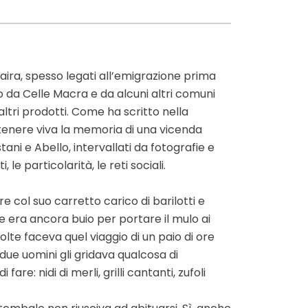
 Maira, spesso legati all’emigrazione prima
no da Celle Macra e da alcuni altri comuni
ltri prodotti. Come ha scritto nella
antenere viva la memoria di una vicenda
tani e Abello, intervallati da fotografie e
e particolarità, le reti sociali.
e col suo carretto carico di barilotti e
e era ancora buio per portare il mulo ai
 volte faceva quel viaggio di un paio di ore
due uomini gli gridava qualcosa di
are: nidi di merli, grilli cantanti, zufoli