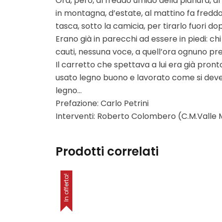
Ora, però, al freddo umido della pianura, al
in montagna, d’estate, al mattino fa freddo
tasca, sotto la camicia, per tirarlo fuori do
Erano già in parecchi ad essere in piedi: ch
cauti, nessuna voce, a quell’ora ognuno pre
Il carretto che spettava a lui era già pron
usato legno buono e lavorato come si deve.
legno…
Prefazione: Carlo Petrini
Interventi: Roberto Colombero (C.M.Valle 
Prodotti correlati
In offerta!