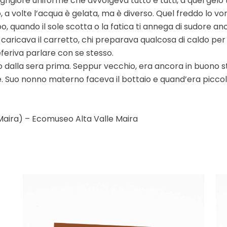
 grigiore uniforme che avvolgeva tutto e tutti, a quel gelo
, a volte l’acqua è gelata, ma è diverso. Quel freddo lo vo
po, quando il sole scotta o la fatica ti annega di sudore anc
i caricava il carretto, chi preparava qualcosa di caldo per
feriva parlare con se stesso.
to dalla sera prima. Seppur vecchio, era ancora in buono s
 Suo nonno materno faceva il bottaio e quand’era piccolo 
Maira) – Ecomuseo Alta Valle Maira