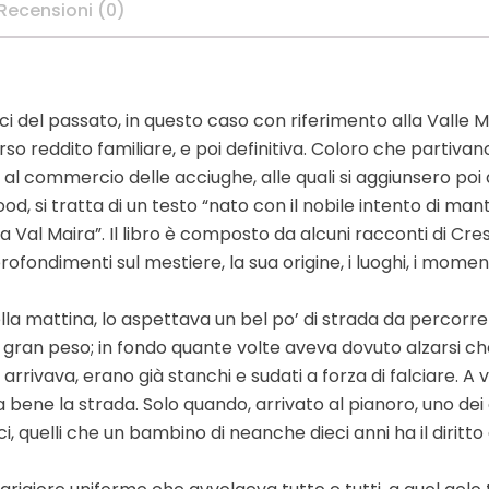
Recensioni (0)
ipici del passato, in questo caso con riferimento alla Valle
so reddito familiare, e poi definitiva. Coloro che partiva
 commercio delle acciughe, alle quali si aggiunsero poi a
ood, si tratta di un testo “nato con il nobile intento di m
la Val Maira”. Il libro è composto da alcuni racconti di Cres
ondimenti sul mestiere, la sua origine, i luoghi, i momenti, l
la mattina, lo aspettava un bel po’ di strada da percorrer
 gran peso; in fondo quante volte aveva dovuto alzarsi ch
lui arrivava, erano già stanchi e sudati a forza di falciare. A
ene la strada. Solo quando, arrivato al pianoro, uno dei 
, quelli che un bambino di neanche dieci anni ha il diritto di f