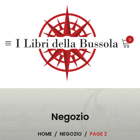
Skip
to
content
0
Negozio
HOME
NEGOZIO
PAGE 2