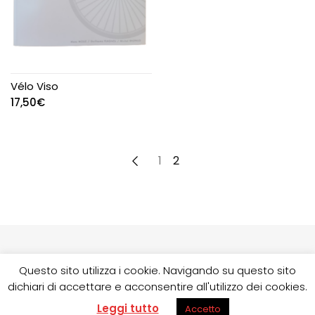
Vélo Viso
17,50
€
←
1
2
Questo sito utilizza i cookie. Navigando su questo sito
dichiari di accettare e acconsentire all'utilizzo dei cookies.
© 2020 Copyright - I Libri della Bussola | Questo sito è
protetto dal sistema antispam Google Recaptcha.
Privacy
Leggi tutto
Accetto
Policy e Termini di servizio