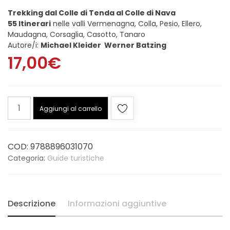
Trekking dal Colle di Tenda al Colle di Nava
55 Itinerari
nelle valli Vermenagna, Colla, Pesio, Ellero,
Maudagna, Corsaglia, Casotto, Tanaro
Autore/i:
Michael Kleider Werner Batzing
17,00
€
Trekking
Aggiungi al carrello
dal
col
di
COD:
9788896031070
Tenda
Categoria:
Guide turistiche
al
col
di
Nava
Descrizione
Informazioni aggiuntive
quantità