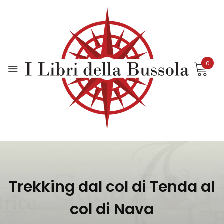
Skip
to
content
0
Trekking dal col di Tenda al
col di Nava